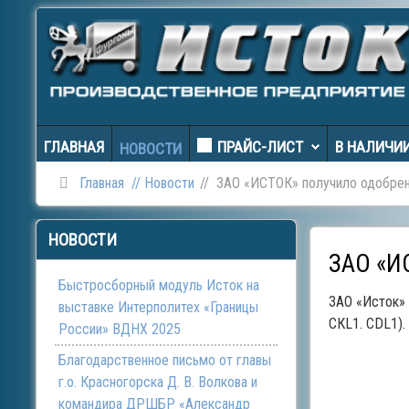
ГЛАВНАЯ
ПРАЙС-ЛИСТ
В НАЛИЧИ
НОВОСТИ
Главная
Новости
ЗАО «ИСТОК» получило одобре
НОВОСТИ
ЗАО «И
Быстросборный модуль Исток на
ЗАО «Исток» 
выставке Интерполитех «Границы
СКL1. CDL1).
России» ВДНХ 2025
Благодарственное письмо от главы
г.о. Красногорска Д. В. Волкова и
командира ДРШБР «Александр