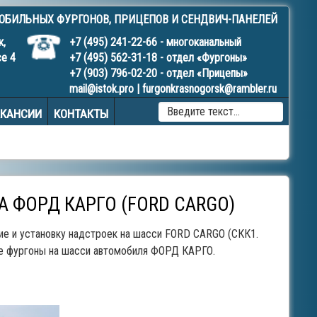
МОБИЛЬНЫХ
ФУРГОНОВ
,
ПРИЦЕПОВ
И
СЕНДВИЧ-ПАНЕЛЕЙ
к,
+7 (495) 241-22-66
- многоканальный
се 4
+7 (495) 562-31-18
- отдел «Фургоны»
+7 (903) 796-02-20
- отдел «Прицепы»
mail@istok.pro
|
furgonkrasnogorsk@rambler.ru
TYPE 
АКАНСИИ
КОНТАКТЫ
MORE
CHAR
FOR
RESUL
 ФОРД КАРГО (FORD CARGO)
ие и установку надстроек на шасси FORD CARGO (СКК1.
ые фургоны на шасси автомобиля ФОРД КАРГО.