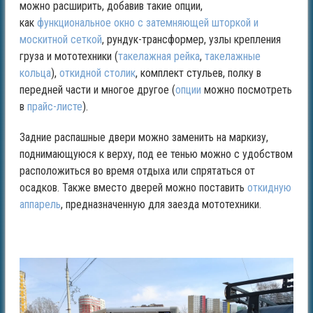
можно расширить, добавив такие опции,
как
функциональное окно с затемняющей шторкой и
москитной сеткой
, рундук-трансформер, узлы крепления
груза и мототехники (
такелажная рейка
,
такелажные
кольца
),
откидной столик
, комплект стульев, полку в
передней части и многое другое (
опции
можно посмотреть
в
прайс-л
исте
).
Задние распашные двери можно заменить на маркизу,
поднимающуюся к верху, под ее тенью можно с удобством
расположиться во время отдыха или спрятаться от
осадков. Также вместо дверей можно поставить
откидную
аппарель
, предназначенную для заезда мототехники.