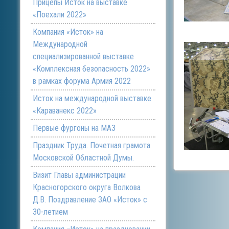
Прицепы Исток на выставке
«Поехали 2022»
Компания «Исток» на
Международной
специализированной выставке
«Комплексная безопасность 2022»
в рамках форума Армия 2022
Исток на международной выставке
«Караванекс 2022»
Первые фургоны на МАЗ
Праздник Труда. Почетная грамота
Московской Областной Думы.
Визит Главы администрации
Красногорского округа Волкова
Д.В. Поздравление ЗАО «Исток» с
30-летием