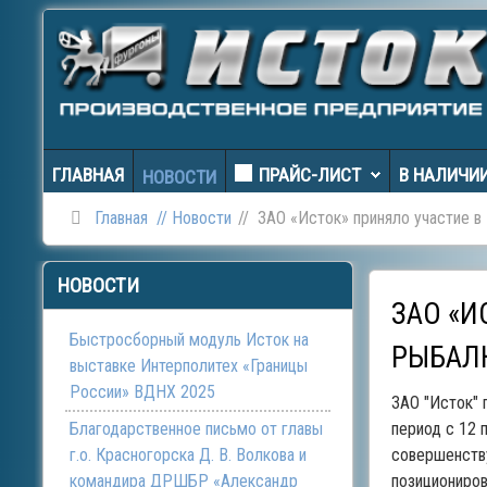
ГЛАВНАЯ
ПРАЙС-ЛИСТ
В НАЛИЧИ
НОВОСТИ
Главная
Новости
ЗАО «Исток» приняло участие в
НОВОСТИ
ЗАО «И
Быстросборный модуль Исток на
РЫБАЛК
выставке Интерполитех «Границы
России» ВДНХ 2025
ЗАО "Исток" 
Благодарственное письмо от главы
период с 12 
г.о. Красногорска Д. В. Волкова и
совершенству
командира ДРШБР «Александр
позициониров