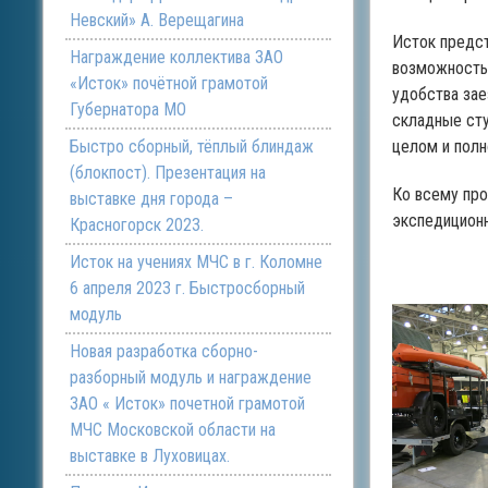
Невский» А. Верещагина
Исток предст
Награждение коллектива ЗАО
возможностью
«Исток» почётной грамотой
удобства зае
Губернатора МО
складные сту
Быстро сборный, тёплый блиндаж
целом и полн
(блокпост). Презентация на
Ко всему про
выставке дня города –
экспедиционн
Красногорск 2023.
Исток на учениях МЧС в г. Коломне
6 апреля 2023 г. Быстросборный
модуль
Новая разработка сборно-
разборный модуль и награждение
ЗАО « Исток» почетной грамотой
МЧС Московской области на
выставке в Луховицах.