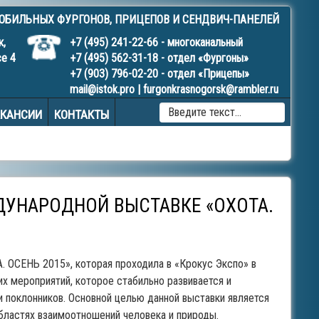
МОБИЛЬНЫХ
ФУРГОНОВ
,
ПРИЦЕПОВ
И
СЕНДВИЧ-ПАНЕЛЕЙ
к,
+7 (495) 241-22-66
- многоканальный
се 4
+7 (495) 562-31-18
- отдел «Фургоны»
+7 (903) 796-02-20
- отдел «Прицепы»
mail@istok.pro
|
furgonkrasnogorsk@rambler.ru
TYPE 
АКАНСИИ
КОНТАКТЫ
MORE
CHAR
FOR
RESUL
ЖДУНАРОДНОЙ ВЫСТАВКЕ «ОХОТА.
 ОСЕНЬ 2015», которая проходила в «Крокус Экспо» в
их мероприятий, которое стабильно развивается и
 поклонников. Основной целью данной выставки является
бластях взаимоотношений человека и природы.