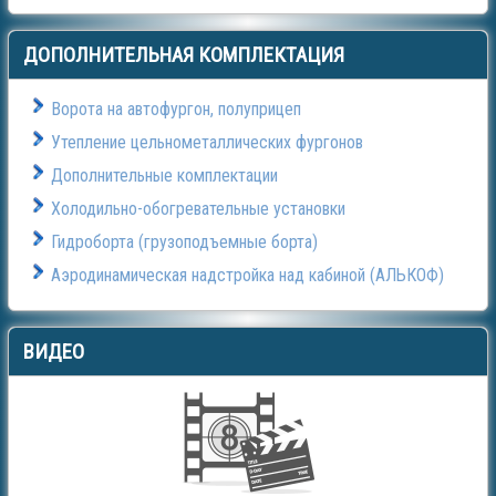
ДОПОЛНИТЕЛЬНАЯ
КОМПЛЕКТАЦИЯ
Ворота на автофургон, полуприцеп
Утепление цельнометаллических фургонов
Дополнительные комплектации
Холодильно-обогревательные установки
Гидроборта (грузоподъемные борта)
Аэродинамическая надстройка над кабиной (АЛЬКОФ)
ВИДЕО