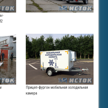
пы-
М2
м
Прицеп-фургон мобильная холодильная
камера