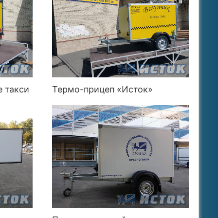
е такси
Термо-прицеп «Исток»