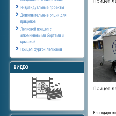
Прицеп л
Индивидуальные проекты
Дополнительные опции для
прицепов
Легковой прицеп с
алюминиевыми бортами и
крышкой
Прицеп фургон легковой
ВИДЕО
Прицеп л
Благодаря св