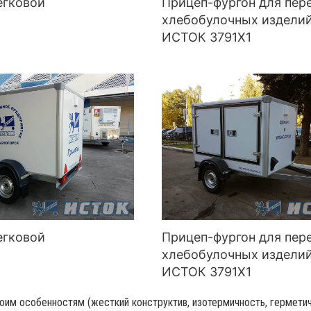
егковой
Прицеп-фургон для пер
хлебобулочных издели
ИСТОК 3791Х1
егковой
Прицеп-фургон для пер
хлебобулочных издели
ИСТОК 3791Х1
оим особенностям (жесткий конструктив, изотермичность, герметич