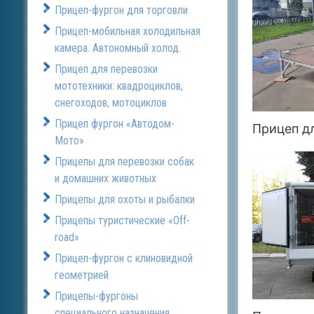
Прицеп-фургон для торговли
Прицеп-мобильная холодильная
камера. Автономный холод.
Прицеп для перевозки
мототехники: квадроциклов,
снегоходов, мотоциклов
Прицеп фургон «Автодом-
Прицеп д
Мото»
Прицепы для перевозки собак
и домашних животных
Прицепы для охоты и рыбалки
Прицепы туристические «Off-
road»
Прицеп-фургон с клиновидной
геометрией
Прицепы-фургоны
специального назначения