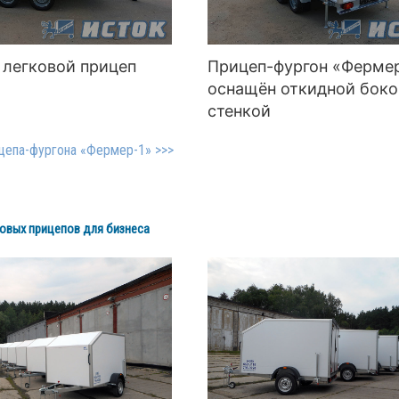
 легковой прицеп
Прицеп-фургон «Ферме
оснащён откидной бок
стенкой
цепа-фургона «Фермер-1» >>>
овых прицепов для бизнеса