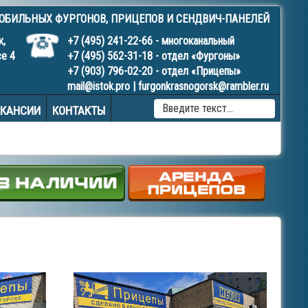
МОБИЛЬНЫХ
ФУРГОНОВ
,
ПРИЦЕПОВ
И
СЕНДВИЧ-ПАНЕЛЕЙ
к,
+7 (495) 241-22-66
- многоканальный
се 4
+7 (495) 562-31-18
- отдел «Фургоны»
+7 (903) 796-02-20
- отдел «Прицепы»
mail@istok.pro
|
furgonkrasnogorsk@rambler.ru
TYPE 
АКАНСИИ
КОНТАКТЫ
MORE
CHAR
FOR
RESUL