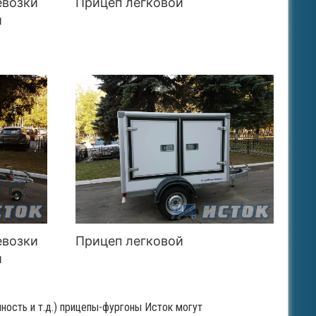
евозки
Прицеп легковой
й
евозки
Прицеп легковой
й
ность и т.д.) прицепы-фургоны Исток могут