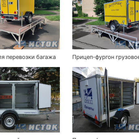
ля перевозки багажа
Прицеп-фургон грузово