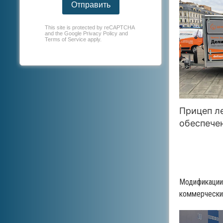
Отправить
This site is protected by reCAPTCHA
and the Google
Privacy Policy
and
Terms of Service
apply.
Прицеп л
обеспечен
Модификации 
коммерческим