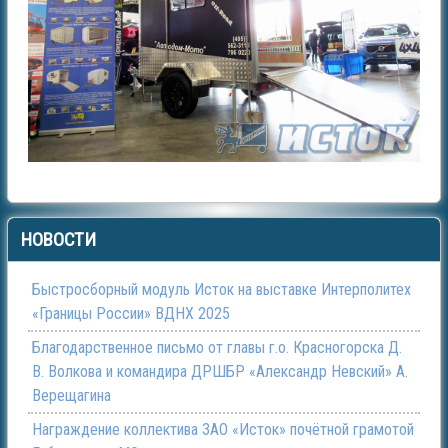
НОВОСТИ
Быстросборный модуль Исток на выставке Интерполитех
«Границы России» ВДНХ 2025
Благодарственное письмо от главы г.о. Красногорска Д.
В. Волкова и командира ДРШБР «Александр Невский» А.
Верещагина
Награждение коллектива ЗАО «Исток» почётной грамотой