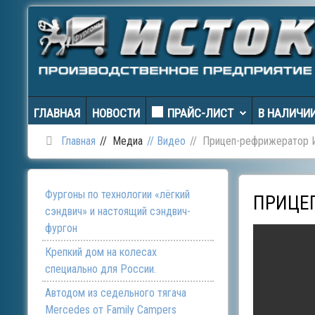
ГЛАВНАЯ
НОВОСТИ
ПРАЙС-ЛИСТ
В НАЛИЧИ
Главная
Медиа
Видео
Прицеп-рефрижератор 
Фургоны по технологии «лёгкий
ПРИЦЕП
сэндвич» и настоящий сэндвич-
фургон
Крепкий дом на колесах
специально для России.
Автодом из седельного тягача
Mercedes от Family Campers