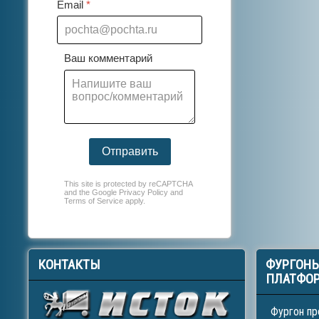
Email
*
Ваш комментарий
Отправить
This site is protected by reCAPTCHA
and the Google
Privacy Policy
and
Terms of Service
apply.
КОНТАКТЫ
ФУРГОН
ПЛАТФО
Фургон пр