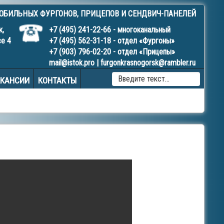
МОБИЛЬНЫХ
ФУРГОНОВ
,
ПРИЦЕПОВ
И
СЕНДВИЧ-ПАНЕЛЕЙ
к,
+7 (495) 241-22-66
- многоканальный
се 4
+7 (495) 562-31-18
- отдел «Фургоны»
+7 (903) 796-02-20
- отдел «Прицепы»
mail@istok.pro
|
furgonkrasnogorsk@rambler.ru
TYPE 
АКАНСИИ
КОНТАКТЫ
MORE
CHAR
FOR
RESUL