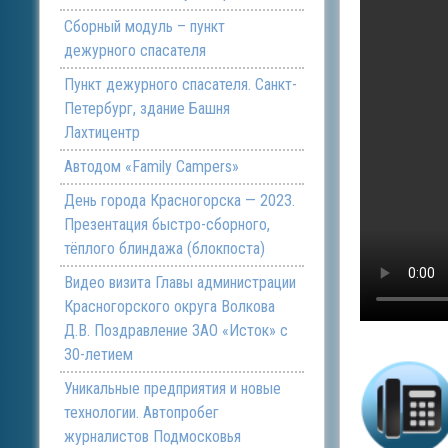
Сборный модуль – пункт
дежурного спасателя
Пункт дежурного спасателя. Санкт-
Петербург, здание Башня
Лахтицентр
Автодом «Family Campers»
День города Красногорска — 2023.
Презентация быстро-сборного,
тёплого блиндажа (блокпоста)
Видео визита Главы администрации
Красногорского округа Волкова
Д.В. Поздравление ЗАО «Исток» с
30-летием
Уникальные предприятия и новые
технологии. Автопробег
журналистов Подмосковья