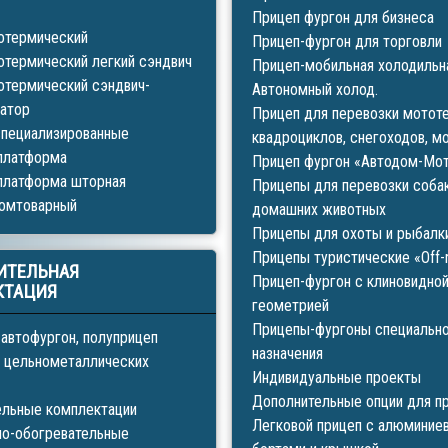
Прицеп фургон для бизнеса
отермический
Прицеп-фургон для торговли
отермический легкий сэндвич
Прицеп-мобильная холодильн
отермический сэндвич-
Автономный холод.
атор
Прицеп для перевозки мототе
специализированные
квадроциклов, снегоходов, м
платформа
Прицеп фургон «Автодом-Мо
платформа шторная
Прицепы для перевозки собак
ромтоварный
домашних животных
Прицепы для охоты и рыбалк
Прицепы туристические «Off-
ИТЕЛЬНАЯ
Прицеп-фургон с клиновидно
КТАЦИЯ
геометрией
Прицепы-фургоны специальн
 автофургон, полуприцеп
назначения
 цельнометаллических
Индивидуальные проекты
Дополнительные опции для п
ельные комплектации
Легковой прицеп с алюминие
но-обогревательные