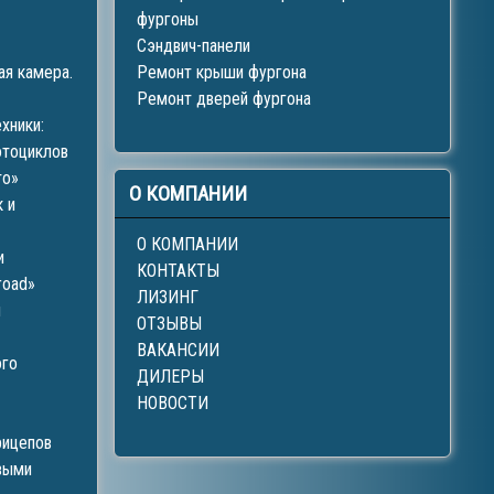
фургоны
Сэндвич-панели
ая камера.
Ремонт крыши фургона
Ремонт дверей фургона
хники:
отоциклов
то»
О
КОМПАНИИ
 и
О КОМПАНИИ
и
КОНТАКТЫ
road»
ЛИЗИНГ
й
ОТЗЫВЫ
ВАКАНСИИ
ого
ДИЛЕРЫ
НОВОСТИ
рицепов
выми