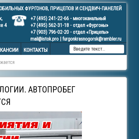
МОБИЛЬНЫХ
ФУРГОНОВ
,
ПРИЦЕПОВ
И
СЕНДВИЧ-ПАНЕЛЕЙ
к,
+7 (495) 241-22-66
- многоканальный
се 4
+7 (495) 562-31-18
- отдел «Фургоны»
+7 (903) 796-02-20
- отдел «Прицепы»
mail@istok.pro
|
furgonkrasnogorsk@rambler.ru
TYPE 
АКАНСИИ
КОНТАКТЫ
MORE
CHAR
лжается
FOR
RESUL
ЛОГИИ. АВТОПРОБЕГ
ТСЯ