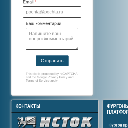
Email
*
Ваш комментарий
Отправить
This site is protected by reCAPTCHA
and the Google
Privacy Policy
and
Terms of Service
apply.
КОНТАКТЫ
ФУРГОН
ПЛАТФО
Фургон пр