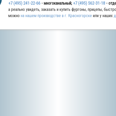
+7 (495) 241-22-66
- многоканальный;
+7 (495) 562-31-18
- отд
а реально увидеть, заказать и купить фургоны, прицепы, быст
можно
на нашем производстве в г. Красногорске
или у наших
д