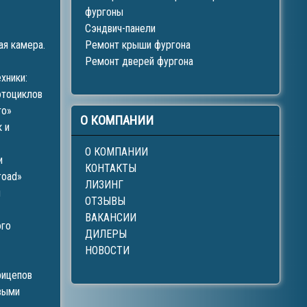
фургоны
Сэндвич-панели
ая камера.
Ремонт крыши фургона
Ремонт дверей фургона
хники:
отоциклов
то»
О
КОМПАНИИ
 и
О КОМПАНИИ
и
КОНТАКТЫ
road»
ЛИЗИНГ
й
ОТЗЫВЫ
ВАКАНСИИ
ого
ДИЛЕРЫ
НОВОСТИ
рицепов
выми