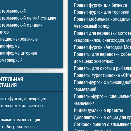
Прицеп фургон для бизнеса
отермический
Прицеп-фургон для торговли
отермический легкий сэндвич
Прицеп-мобильная холодильн
отермический сэндвич-
Автономный холод.
атор
Прицеп для перевозки мототе
специализированные
квадроциклов, снегоходов, м
платформа
Прицеп фургон «Автодом-Мо
платформа шторная
Прицепы для перевозки собак
ромтоварный
домашних животных
Прицепы для охоты и рыбалк
Прицепы туристические «Off-
ИТЕЛЬНАЯ
Прицеп-фургон с клиновидно
КТАЦИЯ
геометрией
Прицепы-фургоны специальн
 автофургон, полуприцеп
назначения
 цельнометаллических
Индивидуальные проекты
Дополнительные опции для п
ельные комплектации
Легковой прицеп с алюминие
но-обогревательные