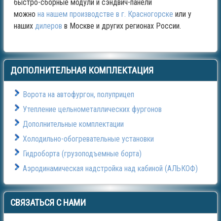
быстро-сборные модули и сэндвич-панели
можно
на нашем производстве в г. Красногорске
или у
наших
дилеров
в Москве и других регионах России.
ДОПОЛНИТЕЛЬНАЯ
КОМПЛЕКТАЦИЯ
Ворота на автофургон, полуприцеп
Утепление цельнометаллических фургонов
Дополнительные комплектации
Холодильно-обогревательные установки
Гидроборта (грузоподъемные борта)
Аэродинамическая надстройка над кабиной (АЛЬКОФ)
СВЯЗАТЬСЯ
С НАМИ